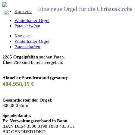
Eine neue Orgel für die Christuskirche
Konzerte
Orgeln sind Wunder
Winterhalter-Orgel
2265 Pfeifen suc
Patenschaften
Konzerte
Die Musik ist eine
Winterhalter-Orgel
Patenschaften
2265 Orgelpfeifen
suchen Paten.
Über 750
sind bereits vergeben.
die den Teufel vertr
Aktueller Spendenstand (gesamt):
404.958,
35
€
Gesamtkosten der Orgel:
800.000 Euro
Spendenkonto:
Ev. Verwaltungsverband in Bonn
IBAN DE64 3506 0190 1088 4333 31
BIC GENODED1DKD