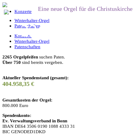
Eine neue Orgel für die Christuskirche
Konzerte
Orgeln sind Wunder
Winterhalter-Orgel
2265 Pfeifen suc
Patenschaften
Konzerte
Die Musik ist eine
Winterhalter-Orgel
Patenschaften
2265 Orgelpfeifen
suchen Paten.
Über 750
sind bereits vergeben.
die den Teufel vertr
Aktueller Spendenstand (gesamt):
404.958,
35
€
Gesamtkosten der Orgel:
800.000 Euro
Spendenkonto:
Ev. Verwaltungsverband in Bonn
IBAN DE64 3506 0190 1088 4333 31
BIC GENODED1DKD